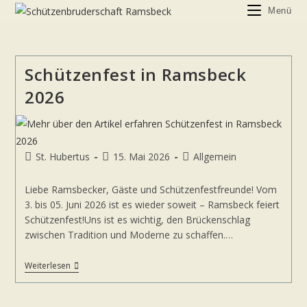
Zum
Menü
Inhalt
springen
Schützenfest in Ramsbeck
2026
Beitrags-
Beitrag
Beitrags-
St. Hubertus
15. Mai 2026
Allgemein
Autor:
veröffentlicht:
Kategorie:
Liebe Ramsbecker, Gäste und Schützenfestfreunde! Vom
3. bis 05. Juni 2026 ist es wieder soweit – Ramsbeck feiert
Schützenfest!Uns ist es wichtig, den Brückenschlag
zwischen Tradition und Moderne zu schaffen.…
Schützenfest
Weiterlesen
In
Ramsbeck
2026