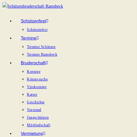
Zum
Inhalt
Schützenfest
springen
Schützenfest
Termine
Termine Schützen
Termine Ramsbeck
Bruderschaft
Koenige
Königssuche
Vizekoenige
Kaiser
Geschichte
Vorstand
Jungschützen
Mitgliedschaft
Vermietung