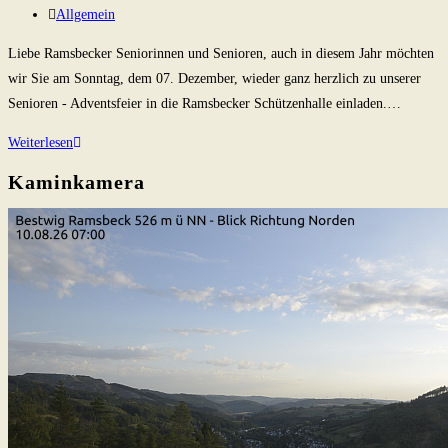
veröffentlicht:
Beitrags-
Allgemein
Kategorie:
Liebe Ramsbecker Seniorinnen und Senioren, auch in diesem Jahr möchten
wir Sie am Sonntag, dem 07. Dezember, wieder ganz herzlich zu unserer
Senioren - Adventsfeier in die Ramsbecker Schützenhalle einladen.…
Senioren
Weiterlesen
Adventsfeier
Kaminkamera
2025