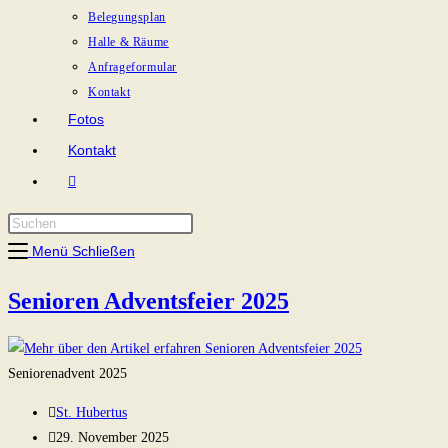
Belegungsplan
Halle & Räume
Anfrageformular
Kontakt
Fotos
Kontakt
Website-
Suche
umschalten
Menü
Schließen
Senioren Adventsfeier 2025
Seniorenadvent 2025
Beitrags-
St. Hubertus
Autor:
Beitrag
29. November 2025