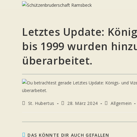
Zum
Inhalt
springen
Letztes Update: König
bis 1999 wurden hinz
überarbeitet.
Beitrags-
Beitrag
Beitrags-
St. Hubertus
28. März 2024
Allgemein
Autor:
veröffentlicht:
Kategorie:
DAS KÖNNTE DIR AUCH GEFALLEN